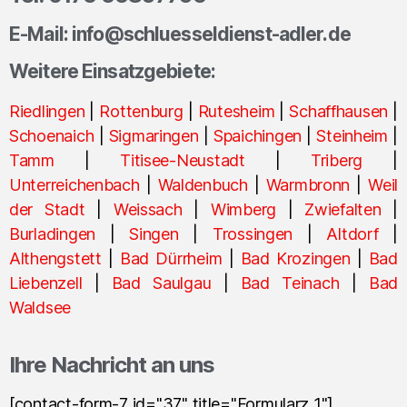
E-Mail: info@schluesseldienst-adler.de
Weitere Einsatzgebiete:
Riedlingen
|
Rottenburg
|
Rutesheim
|
Schaffhausen
|
Schoenaich
|
Sigmaringen
|
Spaichingen
|
Steinheim
|
Tamm
|
Titisee-Neustadt
|
Triberg
|
Unterreichenbach
|
Waldenbuch
|
Warmbronn
|
Weil
der Stadt
|
Weissach
|
Wimberg
|
Zwiefalten
|
Burladingen
|
Singen
|
Trossingen
|
Altdorf
|
Althengstett
|
Bad Dürrheim
|
Bad Krozingen
|
Bad
Liebenzell
|
Bad Saulgau
|
Bad Teinach
|
Bad
Waldsee
Ihre Nachricht an uns
[contact-form-7 id="37" title="Formularz 1"]